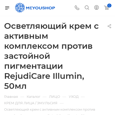
0
Осветляющий крем с
активным
комплексом против
застойной
пигментации
RejudiCare Illumin,
50мл
—
—
—
—
Главная
Каталог
ЛИЦО
УХОД
—
КРЕМ ДЛЯ ЛИЦА / ЭМУЛЬСИЯ
Осветляющий крем с активным комплексом против