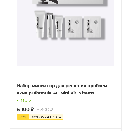
Набор миниатюр для решения проблем
акне pHformula AC Mini Kit, 5 items
Мало
5 100
₽
6 800
₽
-
25
%
Экономия
1 700
₽