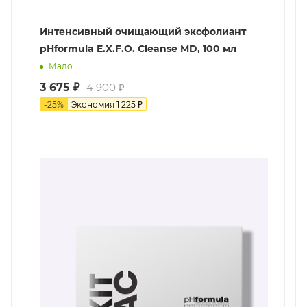
Интенсивный очищающий эксфолиант
pHformula E.X.F.O. Cleanse MD, 100 мл
Мало
3 675
₽
4 900
₽
-
25
%
Экономия
1 225
₽