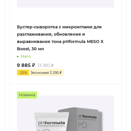
Бустер-сыворотка с микроиглами для
разглаживания, обновления и
выравнивания тона pHformula MESO X
Boost, 30 мл
Мало
9 885
₽
13 180
₽
-
25
%
Экономия
3 295
₽
Новинка