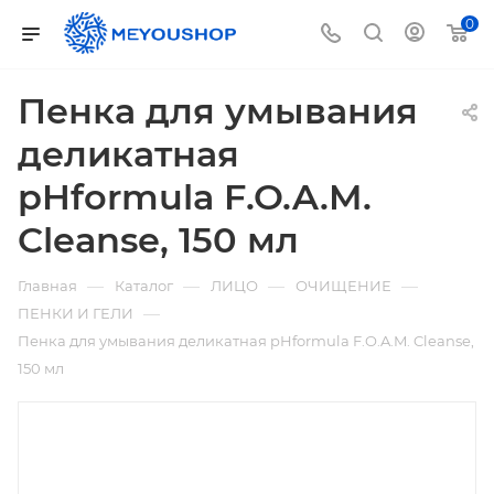
0
Пенка для умывания
деликатная
pHformula F.O.A.M.
Cleanse, 150 мл
—
—
—
—
Главная
Каталог
ЛИЦО
ОЧИЩЕНИЕ
—
ПЕНКИ И ГЕЛИ
Пенка для умывания деликатная pHformula F.O.A.M. Cleanse,
150 мл