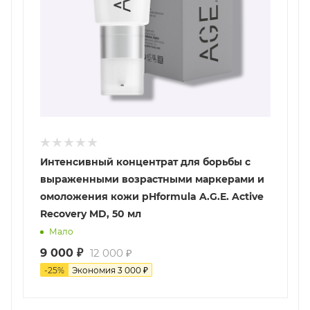
Интенсивный концентрат для борьбы с
выраженными возрастными маркерами и
омоложения кожи pHformula A.G.E. Active
Recovery MD, 50 мл
Мало
9 000
₽
12 000
₽
-
25
%
Экономия
3 000
₽