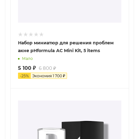
Набор миниатюр для решения проблем
акне pHformula AC Mini Kit, 5 items
Мало
5 100
₽
6 800
₽
-
25
%
Экономия
1 700
₽