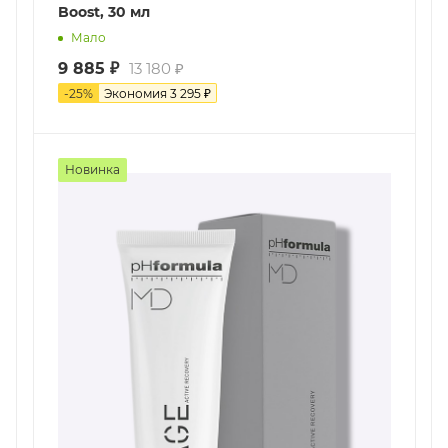
Boost, 30 мл
Мало
9 885
₽
13 180
₽
-
25
%
Экономия
3 295
₽
Новинка