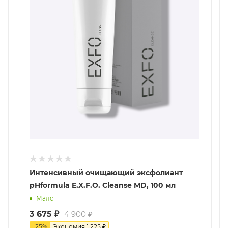
Интенсивный очищающий эксфолиант
pHformula E.X.F.O. Cleanse MD, 100 мл
Мало
3 675
₽
4 900
₽
-
25
%
Экономия
1 225
₽