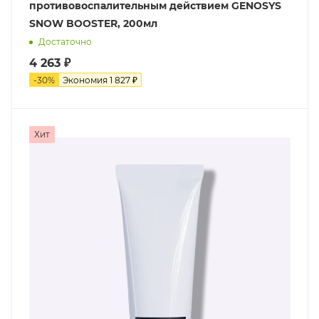
противовоспалительным действием GENOSYS
SNOW BOOSTER, 200мл
Достаточно
4 263
₽
-
30
%
Экономия
1 827
₽
Хит