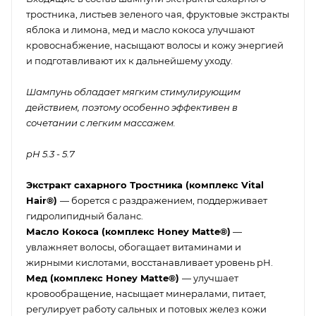
тростника, листьев зеленого чая, фруктовые экстракты
яблока и лимона, мед и масло кокоса улучшают
кровоснабжение, насыщают волосы и кожу энергией
и подготавливают их к дальнейшему уходу.
Шампунь обладает мягким стимулирующим
действием, поэтому особенно эффективен в
сочетании с легким массажем.
pH 5.3 - 5.7
Экстракт сахарного Тростника (комплекс Vital
Hair®)
— борется с раздражением, поддерживает
гидролипидный баланс.
Масло Кокоса (комплекс Honey Matte®)
—
увлажняет волосы, обогащает витаминами и
жирными кислотами, восстанавливает уровень pH.
Мед (комплекс Honey Matte®)
— улучшает
кровообращение, насыщает минералами, питает,
регулирует работу сальных и потовых желез кожи