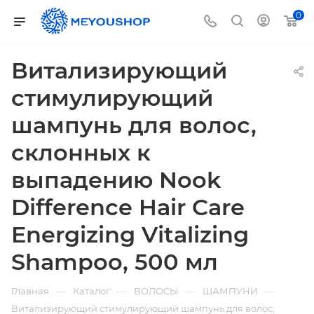
0
Витализирующий
стимулирующий
шампунь для волос,
склонных к
выпадению Nook
Difference Hair Care
Energizing Vitalizing
Shampoo, 500 мл
—
—
—
—
Главная
Каталог
ВОЛОСЫ
ШАМПУНИ
Витализирующий стимулирующий шампунь для волос,