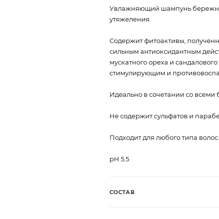
Увлажняющий шампунь бережно 
утяжеления.
Содержит фитоактивы, полученн
сильным антиоксидантным действ
мускатного ореха и сандаловог
стимулирующим и противовоспа
Идеально в сочетании со всеми
Не содержит сульфатов и параб
Подходит для любого типа волос
pН 5.5
СОСТАВ