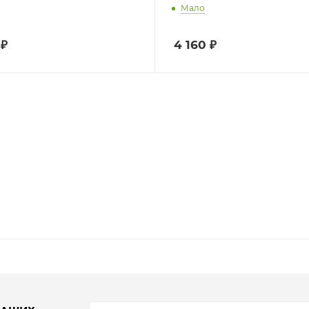
Мало
₽
4 160
₽