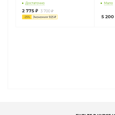
Достаточно
Мало
2 775
₽
3 700
₽
5 200
-
25
%
Экономия
925
₽