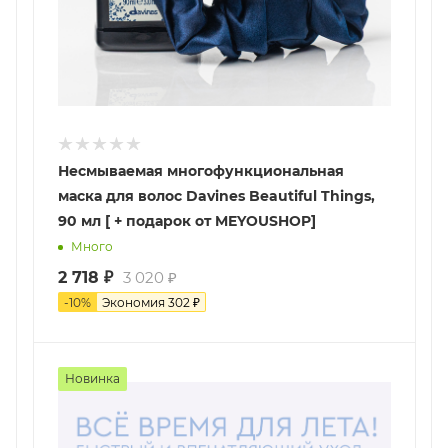
Несмываемая многофункциональная
маска для волос Davines Beautiful Things,
90 мл [ + подарок от MEYOUSHOP]
Много
2 718
₽
3 020
₽
-
10
%
Экономия
302
₽
Новинка