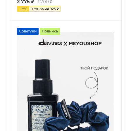
2 775
₽
3 700
₽
-
25
%
Экономия
925
₽
Советуем
Новинка