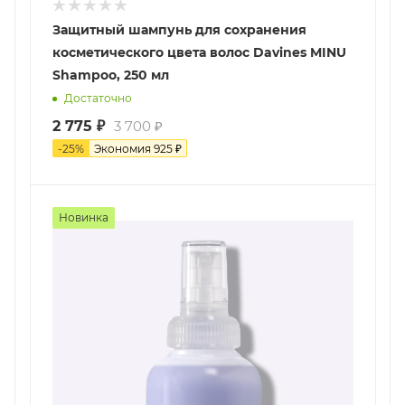
Защитный шампунь для сохранения
косметического цвета волос Davines MINU
Shampoo, 250 мл
Достаточно
2 775
₽
3 700
₽
-
25
%
Экономия
925
₽
Новинка