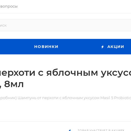
 вопросы
НОВИНКИ
АКЦИИ
ерхоти с яблочным уксусом
, 8мл
Пробник) Шампунь от перхоти с яблочным уксусом Masil 5 Probioti
ТОВАР УЧАСТВУЕТ В АКЦИЯХ