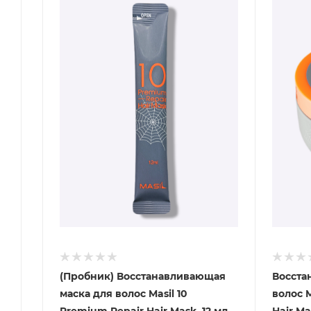
(Пробник) Восстанавливающая
Восста
маска для волос Masil 10
волос M
Premium Repair Hair Mask, 12 мл
Hair Ma