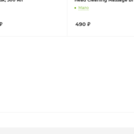
Мало
₽
490
₽