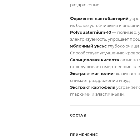
раздражение.
Ферменты лактобактерий
укре
их более устойчивыми к внешни
Polyquaternium-10
— полимер, 
электризуемость, упрощает проц
Яблочный уксус
глубоко очищае
Способствует улучшению кровоо
Салициловая кислота
активно 
отшелушивает омертвевшие кле
Экстракт магнолии
оказывает н
снимает раздражения и зуд.
Экстракт картофеля
устраняет с
гладкими и эластичными.
СОСТАВ
ПРИМЕНЕНИЕ