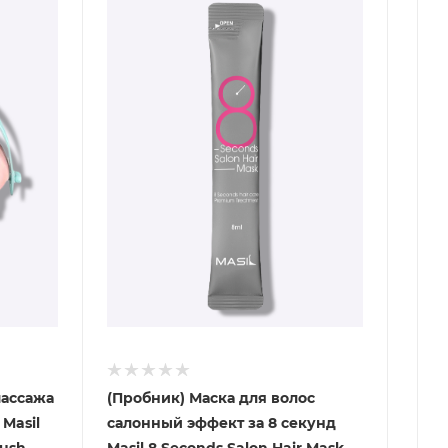
массажа
(Пробник) Маска для волос
Masil
салонный эффект за 8 секунд
rush
Masil 8 Seconds Salon Hair Mask,