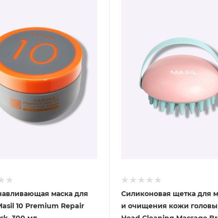
навливающая маска для
Силиконовая щетка для 
asil 10 Premium Repair
и очищения кожи головы 
sk, 300 мл
Head Cleaning Massage B