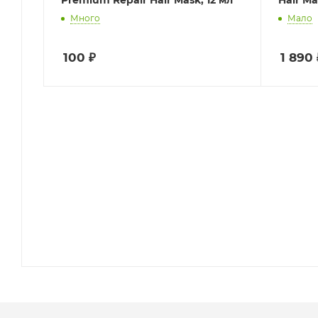
Много
Мало
100
₽
1 890