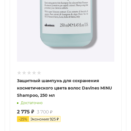
Защитный шампунь для сохранения
косметического цвета волос Davines MINU
Shampoo, 250 мл
Достаточно
2 775
₽
3 700
₽
-
25
%
Экономия
925
₽