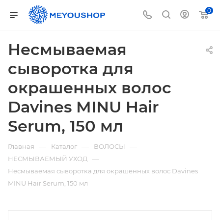
0
Несмываемая
сыворотка для
окрашенных волос
Davines MINU Hair
Serum, 150 мл
—
—
—
Главная
Каталог
ВОЛОСЫ
—
НЕСМЫВАЕМЫЙ УХОД
Несмываемая сыворотка для окрашенных волос Davines
MINU Hair Serum, 150 мл