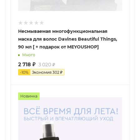
Несмываемая многофункциональная
маска для волос Davines Beautiful Things,
90 мл [ + подарок от MEYOUSHOP]
Много
2 718
₽
3 020
₽
-
10
%
Экономия
302
₽
Новинка