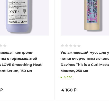
яющая контроль-
Увлажняющий мусс для 
тка с термозащитой
четко очерченных локон
s LOVE Smoothing Heat
Davines This is a Curl Most
ant Serum, 150 мл
Mousse, 250 мл
Мало
₽
4 160
₽