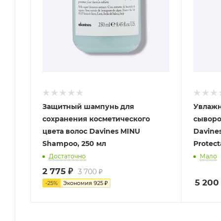
Защитный шампунь для
Увлажн
сохранения косметического
сыворо
цвета волос Davines MINU
Davine
Shampoo, 250 мл
Protect
Достаточно
Мало
2 775
₽
3 700
₽
5 200
-
25
%
Экономия
925
₽