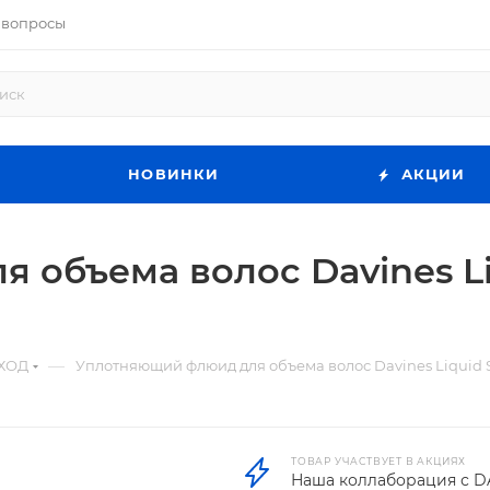
 вопросы
НОВИНКИ
АКЦИИ
объема волос Davines Liqu
—
ХОД
Уплотняющий флюид для объема волос Davines Liquid Spel
ТОВАР УЧАСТВУЕТ В АКЦИЯХ
Наша коллаборация с D