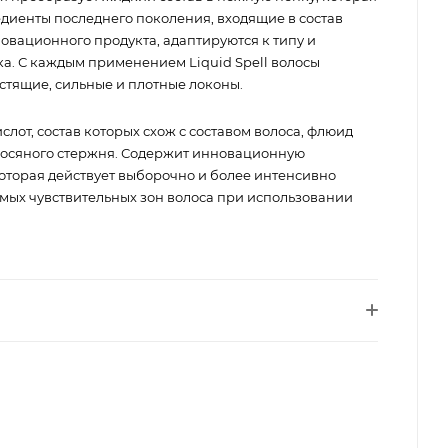
едиенты последнего поколения, входящие в состав
овационного продукта, адаптируются к типу и
ка. С каждым применением Liquid Spell волосы
стящие, сильные и плотные локоны.
от, состав которых схож с составом волоса, флюид
олосяного стержня. Содержит инновационную
оторая действует выборочно и более интенсивно
ых чувствительных зон волоса при использовании