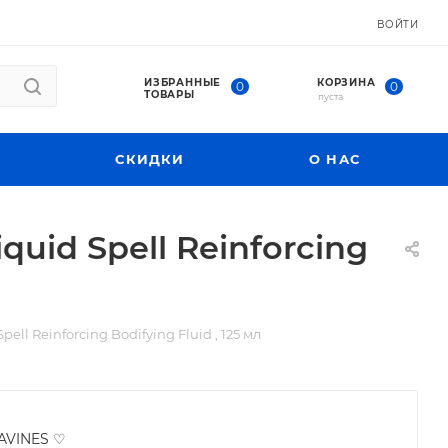
ВОЙТИ
ИЗБРАННЫЕ
КОРЗИНА
0
0
ТОВАРЫ
пуста
СКИДКИ
О НАС
id Spell Reinforcing
l Reinforcing Bodifying Fluid , 125 мл
AVINES ♡