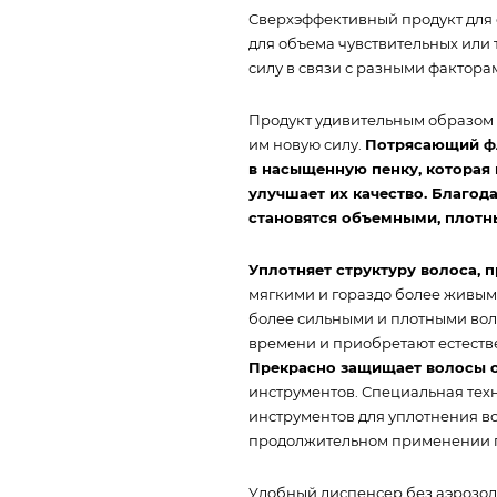
Сверхэффективный продукт для с
для объема чувствительных или
силу в связи с разными фактора
Продукт удивительным образом 
им новую силу.
Потрясающий фл
в насыщенную пенку, которая 
улучшает их качество. Благо
становятся объемными, плотн
Уплотняет структуру волоса, 
мягкими и гораздо более живым
более сильными и плотными вол
времени и приобретают естеств
Прекрасно защищает волосы 
инструментов. Специальная техн
инструментов для уплотнения во
продолжительном применении п
Удобный диспенсер без аэрозол