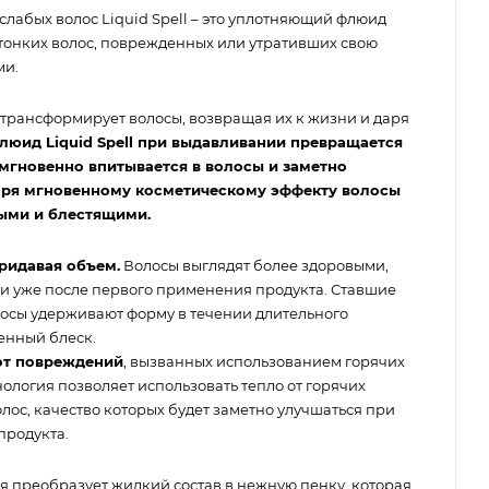
лабых волос Liquid Spell – это уплотняющий флюид
 тонких волос, поврежденных или утративших свою
ми.
трансформирует волосы, возвращая их к жизни и даря
юид Liquid Spell при выдавливании превращается
мгновенно впитывается в волосы и заметно
даря мгновенному косметическому эффекту волосы
ыми и блестящими.
придавая объем.
Волосы выглядят более здоровыми,
и уже после первого применения продукта. Ставшие
осы удерживают форму в течении длительного
енный блеск.
от повреждений
, вызванных использованием горячих
ология позволяет использовать тепло от горячих
лос, качество которых будет заметно улучшаться при
родукта.
я преобразует жидкий состав в нежную пенку, которая