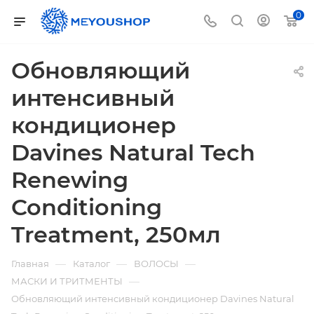
0
Обновляющий
интенсивный
кондиционер
Davines Natural Tech
Renewing
Conditioning
Treatment, 250мл
—
—
—
Главная
Каталог
ВОЛОСЫ
—
МАСКИ И ТРИТМЕНТЫ
Обновляющий интенсивный кондиционер Davines Natural