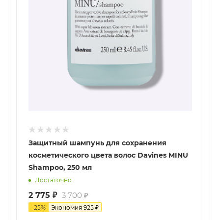
Защитный шампунь для сохранения
косметического цвета волос Davines MINU
Shampoo, 250 мл
Достаточно
2 775
₽
3 700
₽
-
25
%
Экономия
925
₽