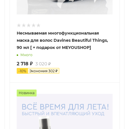
Несмываемая многофункциональная
маска для волос Davines Beautiful Things,
90 мл [ + подарок от MEYOUSHOP]
Много
2 718
₽
3 020
₽
-
10
%
Экономия
302
₽
Новинка