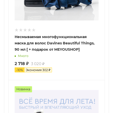
Несмываемая многофункциональная
маска для волос Davines Beautiful Things,
90 мл [ + подарок от MEYOUSHOP]
Много
2 718
₽
3 020
₽
-
10
%
Экономия
302
₽
Новинка