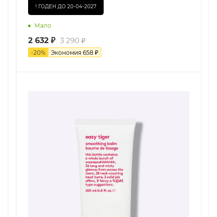
! ГОДЕН ДО 20-04-2027
Мало
2 632
₽
3 290
₽
-
20
%
Экономия
658
₽