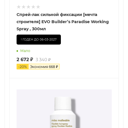
Спрей-лак сильной фиксации [мечта
строителя] EVO Builder’s Paradise Working
Spray , 300мл
! ГОДЕН ДО 06-03-2027
Мало
2 672
₽
3 340
₽
-
20
%
Экономия
668
₽