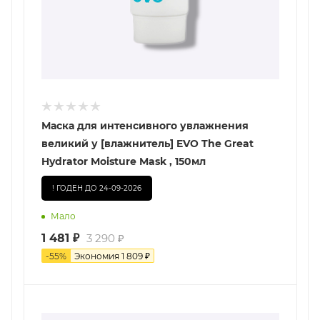
Маска для интенсивного увлажнения
великий у [влажнитель] EVO The Great
Hydrator Moisture Mask , 150мл
! ГОДЕН ДО 24-09-2026
Мало
1 481
₽
3 290
₽
-
55
%
Экономия
1 809
₽