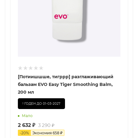
[Потиишшше, тигррр] разглаживающий
бальзам EVO Easy Tiger Smoothing Balm,
200 мл
! ГОДЕН ДО 01-03-2027
Мало
2 632
₽
3 290
₽
-
20
%
Экономия
658
₽