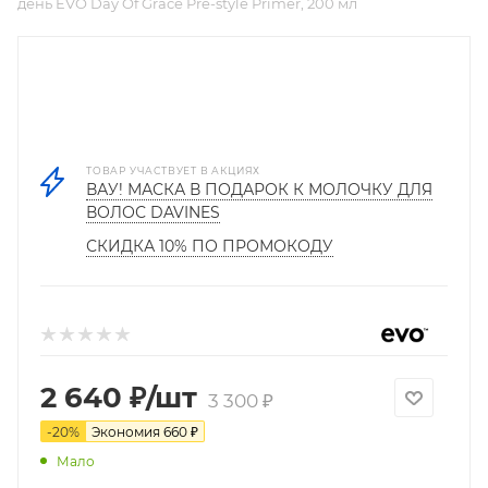
день EVO Day Of Grace Pre-style Primer, 200 мл
ТОВАР УЧАСТВУЕТ В АКЦИЯХ
ВАУ! МАСКА В ПОДАРОК К МОЛОЧКУ ДЛЯ
ВОЛОС DAVINES
СКИДКА 10% ПО ПРОМОКОДУ
2 640
₽
/шт
3 300
₽
-
20
%
Экономия
660
₽
Мало