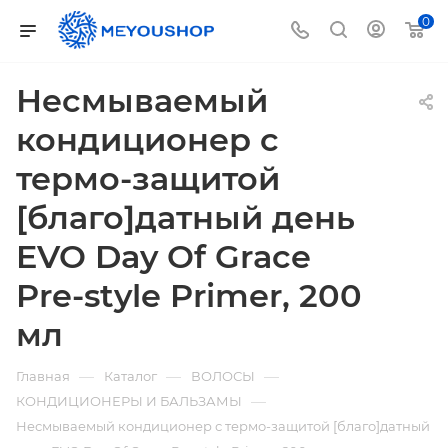
0
Несмываемый
кондиционер с
термо-защитой
[благо]датный день
EVO Day Of Grace
Pre-style Primer, 200
мл
—
—
—
Главная
Каталог
ВОЛОСЫ
—
КОНДИЦИОНЕРЫ И БАЛЬЗАМЫ
Несмываемый кондиционер с термо-защитой [благо]датный