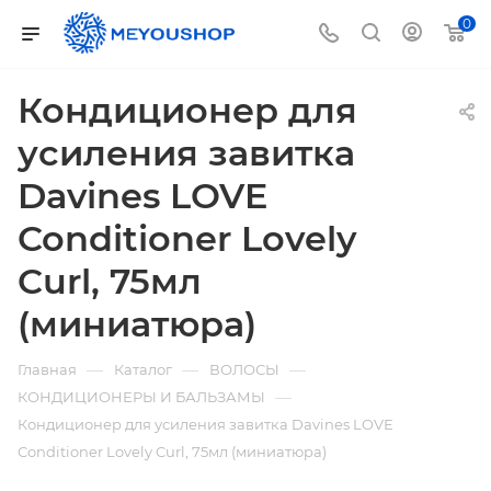
0
Кондиционер для
усиления завитка
Davines LOVE
Conditioner Lovely
Curl, 75мл
(миниатюра)
—
—
—
Главная
Каталог
ВОЛОСЫ
—
КОНДИЦИОНЕРЫ И БАЛЬЗАМЫ
Кондиционер для усиления завитка Davines LOVE
Conditioner Lovely Curl, 75мл (миниатюра)