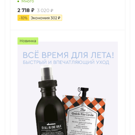
Много
2 718
₽
3 020
₽
-
10
%
Экономия
302
₽
Новинка