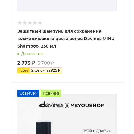
Защитный шампунь для сохранения
косметического цвета волос Davines MINU
Shampoo, 250 мл
Достаточно
2 775
₽
3 700
₽
-
25
%
Экономия
925
₽
Советуем
Новинка