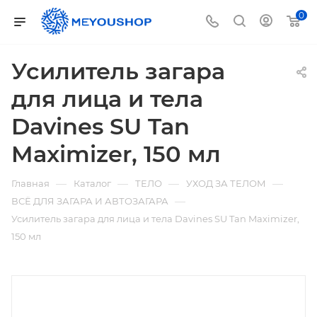
0
Усилитель загара
для лица и тела
Davines SU Tan
Maximizer, 150 мл
—
—
—
—
Главная
Каталог
ТЕЛО
УХОД ЗА ТЕЛОМ
—
ВСЁ ДЛЯ ЗАГАРА И АВТОЗАГАРА
Усилитель загара для лица и тела Davines SU Tan Maximizer,
150 мл