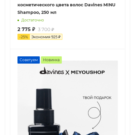
косметического цвета волос Davines MINU
Shampoo, 250 мл
Достаточно
2 775
₽
3 700
₽
-
25
%
Экономия
925
₽
Советуем
Новинка