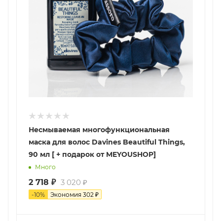
Несмываемая многофункциональная
маска для волос Davines Beautiful Things,
90 мл [ + подарок от MEYOUSHOP]
Много
2 718
₽
3 020
₽
-
10
%
Экономия
302
₽