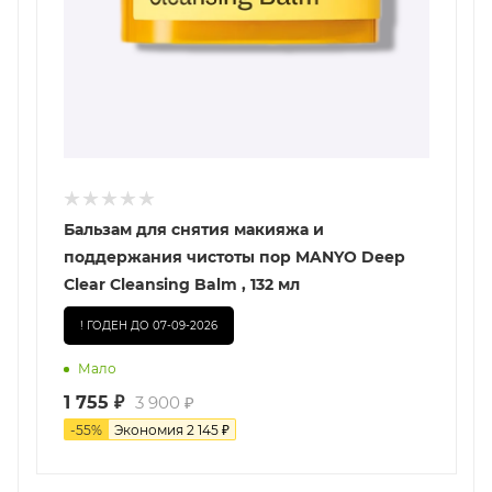
Бальзам для снятия макияжа и
поддержания чистоты пор MANYO Deep
Clear Cleansing Balm , 132 мл
! ГОДЕН ДО 07-09-2026
Мало
1 755
₽
3 900
₽
-
55
%
Экономия
2 145
₽