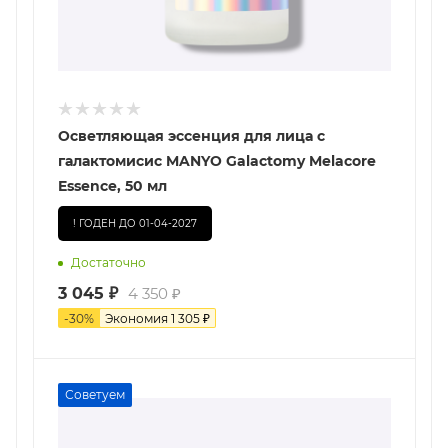
Осветляющая эссенция для лица с
галактомисис MANYO Galactomy Melacore
Essence, 50 мл
! ГОДЕН ДО 01-04-2027
Достаточно
3 045
₽
4 350
₽
-
30
%
Экономия
1 305
₽
Советуем