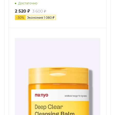
Достаточно
2 520
₽
3 600
₽
-
30
%
Экономия
1 080
₽