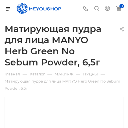
0
Матирующая пудра
для лица MANYO
Herb Green No
Sebum Powder, 6,5г
—
—
—
—
Главная
Каталог
МАКИЯЖ
ПУДРЫ
Матирующая пудра для лица MANYO Herb Green No Sebum
Powder, 6,5г