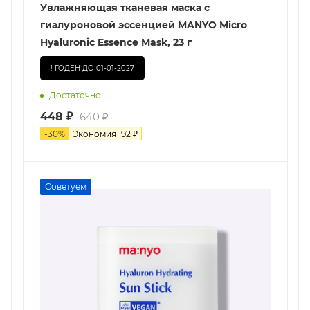
Увлажняющая тканевая маска с
гиалуроновой эссенцией MANYO Micro
Hyaluronic Essence Mask, 23 г
! ГОДЕН ДО 01-01-2027
Достаточно
448
₽
640
₽
-
30
%
Экономия
192
₽
Советуем