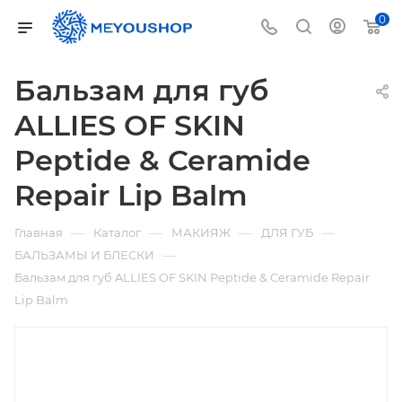
0
Бальзам для губ
ALLIES OF SKIN
Peptide & Ceramide
Repair Lip Balm
—
—
—
—
Главная
Каталог
МАКИЯЖ
ДЛЯ ГУБ
—
БАЛЬЗАМЫ И БЛЕСКИ
Бальзам для губ ALLIES OF SKIN Peptide & Ceramide Repair
Lip Balm