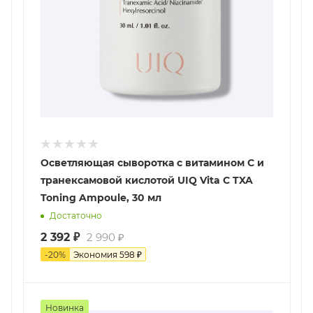
Осветляющая сыворотка с витамином С и
транексамовой кислотой UIQ Vita C TXA
Toning Ampoule, 30 мл
Достаточно
2 392
₽
2 990
₽
-
20
%
Экономия
598
₽
Новинка