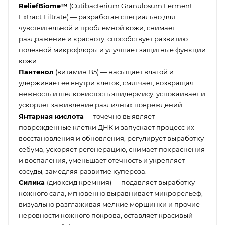
ReliefBiome™
(Cutibacterium Granulosum Ferment
Extract Filtrate) — разработан специально для
чувствительной и проблемной кожи, снимает
раздражение и красноту, способствует развитию
полезной микрофлоры и улучшает защитные функции
кожи.
Пантенол
(витамин B5) — насыщает влагой и
удерживает ее внутри клеток, смягчает, возвращая
нежность и шелковистость эпидермису, успокаивает и
ускоряет заживление различных повреждений.
Янтарная кислота
— точечно выявляет
поврежденные клетки ДНК и запускает процесс их
восстановления и обновления, регулирует выработку
себума, ускоряет регенерацию, снимает покраснения
и воспаления, уменьшает отечность и укрепляет
сосуды, замедляя развитие купероза.
Силика
(диоксид кремния) — подавляет выработку
кожного сала, мгновенно выравнивает микрорельеф,
визуально разглаживая мелкие морщинки и прочие
неровности кожного покрова, оставляет красивый