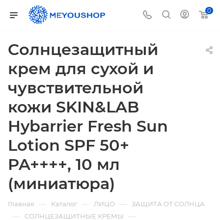
0
Cолнцезащитный
крем для сухой и
чувствительной
кожи SKIN&LAB
Hybarrier Fresh Sun
Lotion SPF 50+
PA++++, 10 мл
(миниатюра)
—
—
—
Главная
Каталог
ЛИЦО
ЗАЩИТА ОТ СОЛНЦА
—
—
СОЛНЦЕЗАЩИТНЫЕ КРЕМЫ