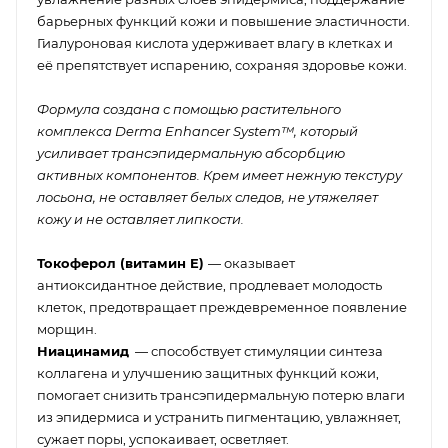
барьерных функций кожи и повышение эластичности.
Гиалуроновая кислота удерживает влагу в клетках и
её препятствует испарению, сохраняя здоровье кожи.
Формула создана с помощью растительного
комплекса Derma Enhancer System™, который
усиливает трансэпидермальную абсорбцию
активных компонентов. Крем имеет нежную текстуру
лосьона, не оставляет белых следов, не утяжеляет
кожу и не оставляет липкости.
Токоферол (витамин E)
— оказывает
антиоксидантное действие, продлевает молодость
клеток, предотвращает преждевременное появление
морщин.
Ниацинамид
— способствует стимуляции синтеза
коллагена и улучшению защитных функций кожи,
помогает снизить трансэпидермальную потерю влаги
из эпидермиса и устранить пигментацию, увлажняет,
сужает поры, успокаивает, осветляет.