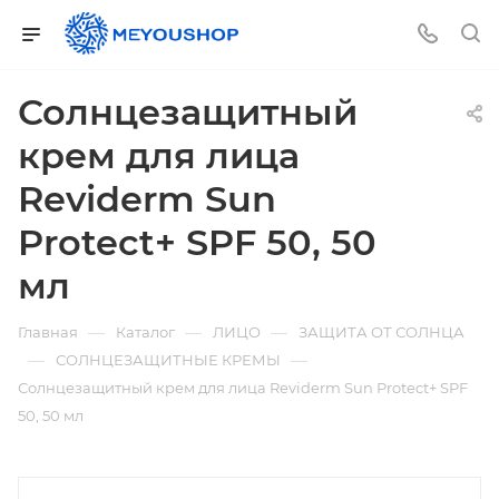
Солнцезащитный
крем для лица
Reviderm Sun
Protect+ SPF 50, 50
мл
—
—
—
Главная
Каталог
ЛИЦО
ЗАЩИТА ОТ СОЛНЦА
—
—
СОЛНЦЕЗАЩИТНЫЕ КРЕМЫ
Солнцезащитный крем для лица Reviderm Sun Protect+ SPF
50, 50 мл