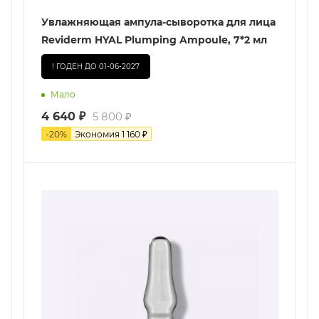
Увлажняющая ампула-сыворотка для лица
Reviderm HYAL Plumping Ampoule, 7*2 мл
! ГОДЕН ДО 01-06-2027
Мало
4 640
₽
5 800
₽
-
20
%
Экономия
1 160
₽