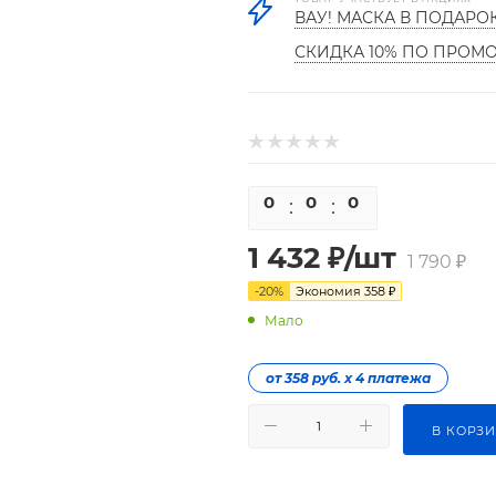
ВАУ! МАСКА В ПОДАРО
СКИДКА 10% ПО ПРОМ
0
0
0
0
1 432
₽
/шт
1 790
₽
-
20
%
Экономия
358
₽
Мало
от 358 руб. х 4 платежа
В КОРЗ