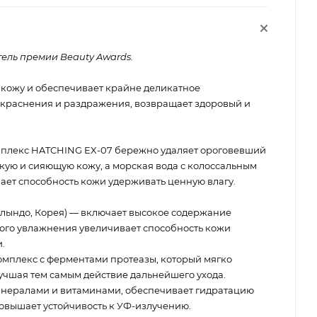
тель премии Beauty Awards.
кожу и обеспечивает крайне деликатное
краснения и раздражения, возвращает здоровый и
плекс HATCHING EX-07 бережно удаляет ороговевший
гкую и сияющую кожу, а морская вода с колоссальным
ет способность кожи удерживать ценную влагу.
ллындо, Корея) — включает высокое содержание
ого увлажнения увеличивает способность кожи
.
мплекс с ферментами протеазы, который мягко
учшая тем самым действие дальнейшего ухода.
нералами и витаминами, обеспечивает гидратацию
овышает устойчивость к УФ-излучению.