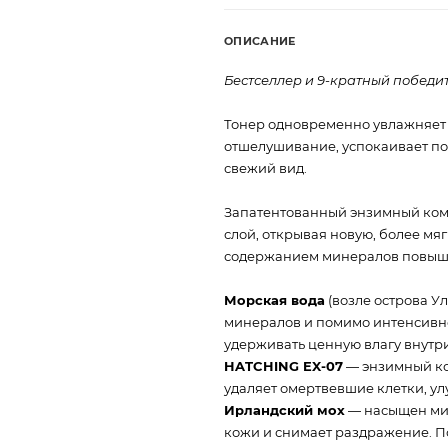
ОПИСАНИЕ
Бестселлер и 9-кратный победи
Тонер одновременно увлажняет 
отшелушивание, успокаивает по
свежий вид.
Запатентованный энзимный ком
слой, открывая новую, более мя
содержанием минералов повыша
Морская вода
(возле острова У
минералов и помимо интенсивн
удерживать ценную влагу внутри
HATCHING EX-07
— энзимный ко
удаляет омертвевшие клетки, ул
Ирландский мох
— насыщен ми
кожи и снимает раздражение. П