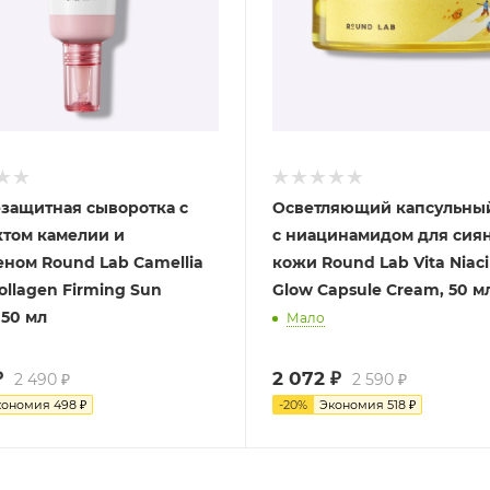
защитная сыворотка с
Осветляющий капсульны
ктом камелии и
с ниацинамидом для сия
еном Round Lab Camellia
кожи Round Lab Vita Niac
ollagen Firming Sun
Glow Capsule Cream, 50 м
 50 мл
Мало
₽
2 072
₽
2 490
₽
2 590
₽
кономия
498
₽
-
20
%
Экономия
518
₽