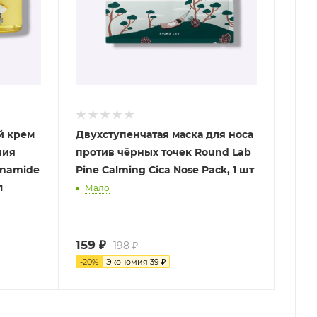
й крем
Двухступенчатая маска для носа
ния
против чёрных точек Round Lab
inamide
Pine Calming Cica Nose Pack, 1 шт
л
Мало
159
₽
198
₽
-
20
%
Экономия
39
₽