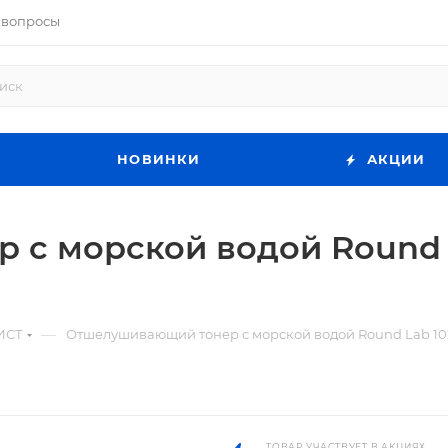
 вопросы
НОВИНКИ
АКЦИИ
с морской водой Round L
—
ИСТ
Отшелушивающий тонер с морской водой Round Lab 102
ТОВАР УЧАСТВУЕТ В АКЦИЯХ