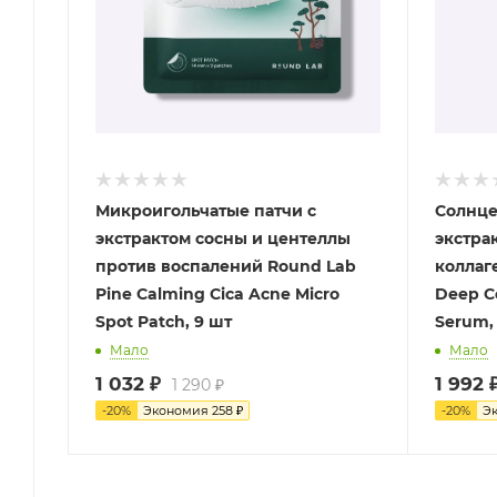
Микроигольчатые патчи с
Солнце
экстрактом сосны и центеллы
экстра
против воспалений Round Lab
коллаг
Pine Calming Cica Acne Micro
Deep C
Spot Patch, 9 шт
Serum,
Мало
Мало
1 032
₽
1 992
1 290
₽
-
20
%
Экономия
258
₽
-
20
%
Э