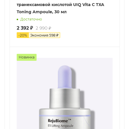
транексамовой кислотой UIQ Vita C TXA
Toning Ampoule, 30 мл
Достаточно
2 392
₽
2 990
₽
-
20
%
Экономия
598
₽
Новинка