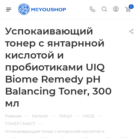
0
Успокаивающий
тонер c янтарнной
кислотой и
пробиотиками UIQ
Biome Remedy pH
Balancing Toner, 300
мл
—
—
—
—
Главная
Каталог
ЛИЦО
УХОД
—
ТОНЕР / МИСТ
Успокаивающий тонер c янтарнной кислотой и