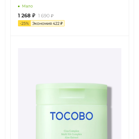
Мало
1 268
₽
1 690
₽
-
25
%
Экономия
422
₽