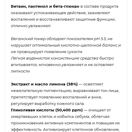
Бетаин, пантенол и бета-глюкан
в составе продукта
оказывают успокаивающее действие, заживляют
воспаления и восстанавливают защитные функции,
отлично увлажняют.
Веганский тонер обладает показателем pH 5.5, не
нарушает оптимальный кислотно-щелочной баланс и
не провоцирует появление сухости.
Лёгкая водянистая консистенция средства быстро
впитывается, мгновенно увлажняет и не оставляет
липкости.
Экстракт и масло лимона (38%)
— осветляет
нежелательную пигментацию, выравнивает тон лица,
препятствует появлению воспалений и анке,
регулирует выработку кожного сала.
Гликолевая кислоты (50,400 ppm)
— очищает от
омертвевших клеток и избытка себума, облегчая
проникновение активных компонентов и повышая их
эффективность. Активизирует клеточное обновление,