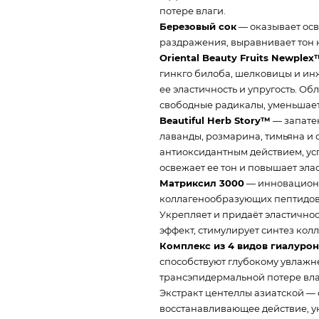
потере влаги.
Березовый сок
— оказывает ос
раздражения, выравнивает тон 
Oriental Beauty Fruits Newplex
гинкго билоба, шелковицы и инж
ее эластичность и упругость. О
свободные радикалы, уменьшает
Beautiful Herb Story™️
— запате
лаванды, розмарина, тимьяна и
антиоксидантным действием, усп
освежает ее тон и повышает элас
Матриксил 3000
— инновационн
коллагенообразующих пептидов (Pa
Укрепляет и придаёт эластично
эффект, стимулирует синтез колл
Комплекс из 4 видов гиалуро
способствуют глубокому увлажн
трансэпидермальной потере влаг
Экстракт центеллы азиатской —
восстанавливающее действие, ук