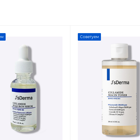
ем
Советуем