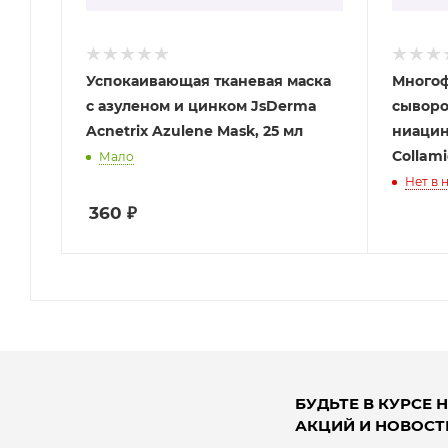
Успокаивающая тканевая маска
Много
с азуленом и цинком JsDerma
сыворо
Acnetrix Azulene Mask, 25 мл
ниацин
Collami
Мало
Нет в 
360
₽
БУДЬТЕ В КУРСЕ 
АКЦИЙ И НОВОСТ