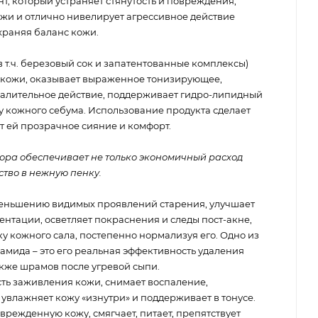
, который устраняет стянутость и повреждения,
и и отлично нивелирует агрессивное действие
храняя баланс кожи.
т.ч. березовый сок и запатентованные комплексы)
ь кожи, оказывает выраженное тонизирующее,
алительное действие, поддерживает гидро-липидный
у кожного себума. Использование продукта сделает
т ей прозрачное сияние и комфорт.
ора обеспечивает не только экономичный расход
ство в нежную пенку.
меньшению видимых проявлений старения, улучшает
ентации, осветляет покраснения и следы пост-акне,
у кожного сала, постепенно нормализуя его. Одно из
мида – это его реальная эффективность удаления
акже шрамов после угревой сыпи.
ть заживления кожи, снимает воспаление,
 увлажняет кожу «изнутри» и поддерживает в тонусе.
режденную кожу, смягчает, питает, препятствует