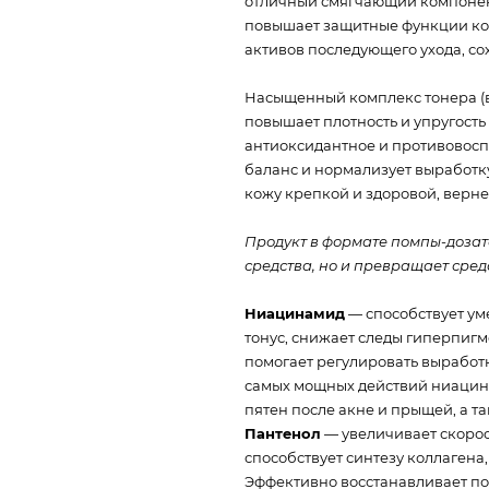
отличный смягчающий компонент
повышает защитные функции кож
активов последующего ухода, со
Насыщенный комплекс тонера (в 
повышает плотность и упругост
антиоксидантное и противовосп
баланс и нормализует выработк
кожу крепкой и здоровой, верне
Продукт в формате помпы-дозат
средства, но и превращает сред
Ниацинамид
— способствует у
тонус, снижает следы гиперпигм
помогает регулировать выработк
самых мощных действий ниацина
пятен после акне и прыщей, а т
Пантенол
— увеличивает скорос
способствует синтезу коллагена,
Эффективно восстанавливает пов