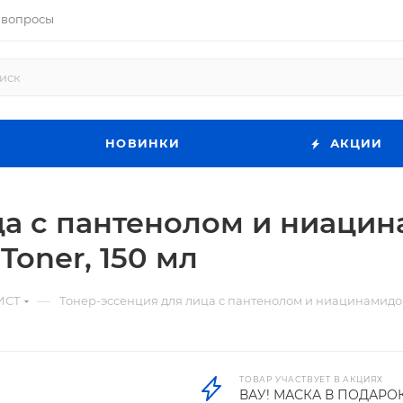
 вопросы
НОВИНКИ
АКЦИИ
ца с пантенолом и ниаци
Toner, 150 мл
—
ИСТ
Тонер-эссенция для лица с пантенолом и ниацинамидом 
ТОВАР УЧАСТВУЕТ В АКЦИЯХ
ВАУ! МАСКА В ПОДАРО