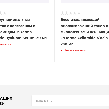
функциональная
Восстанавливающий
тка с коллагеном и
омолаживающий тонер д
амидом JsDerma
с коллагеном и 10% ниацинамида
de Hyaluron Serum, 30 мл
JsDerma Collamide Niacin 
200 мл
наличии
Нет в наличии
НАШИХ
ЕЙ