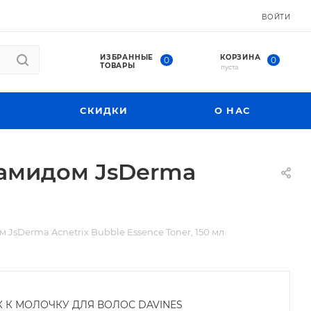
ВОЙТИ
ИЗБРАННЫЕ
КОРЗИНА
0
0
ТОВАРЫ
пуста
СКИДКИ
О НАС
намидом JsDerma
JsDerma Acnetrix Bubble Essence Toner, 150 мл
К К МОЛОЧКУ ДЛЯ ВОЛОС DAVINES