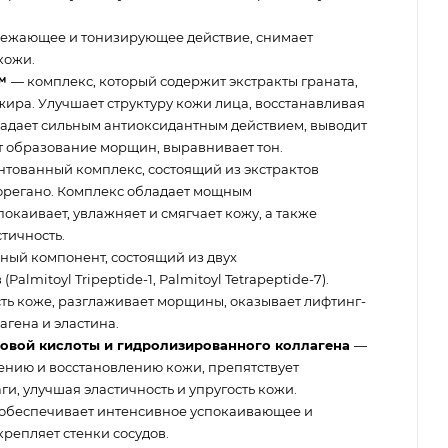
вежающее и тонизирующее действие, снимает
кожи.
™️
— комплекс, который содержит экстракты граната,
ира. Улучшает структуру кожи лица, восстанавливая
бладает сильным антиоксидантным действием, выводит
 образование морщин, выравнивает тон.
нтованный комплекс, состоящий из экстрактов
 орегано. Комплекс обладает мощным
окаивает, увлажняет и смягчает кожу, а также
тичность.
ый компонент, состоящий из двух
lmitoyl Tripeptide-1, Palmitoyl Tetrapeptide-7).
сть коже, разглаживает морщины, оказывает лифтинг-
агена и эластина.
новой кислоты и гидролизированного коллагена
—
ению и восстановлению кожи, препятствует
и, улучшая эластичность и упругость кожи.
 обеспечивает интенсивное успокаивающее и
репляет стенки сосудов.