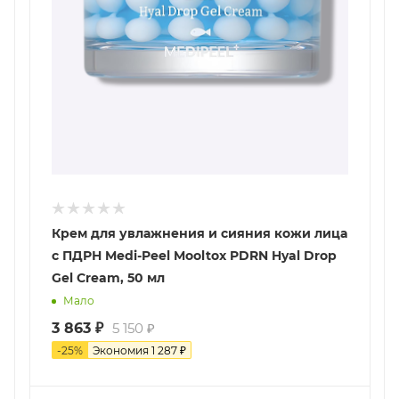
Крем для увлажнения и сияния кожи лица
с ПДРН Medi-Peel Mooltox PDRN Hyal Drop
Gel Cream, 50 мл
Мало
3 863
₽
5 150
₽
-
25
%
Экономия
1 287
₽