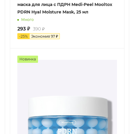
маска для лица с ПДРН Medi-Peel Mooltox
PDRN Hyal Moisture Mask, 25 мл
Много
293
₽
390
₽
-
25
%
Экономия
97
₽
Новинка