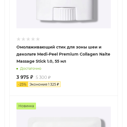
Омолаживающий стик для зоны шеи и
декольте Medi-Peel Premium Collagen Naite
Massage Stick 1.0, 55 мл
Достаточно
3 975
₽
5 300
₽
-
25
%
Экономия
1 325
₽
Новинка