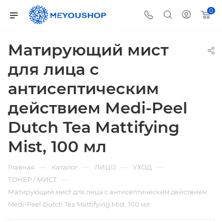
0
Матирующий мист
для лица с
антисептическим
действием Medi-Peel
Dutch Tea Mattifying
Mist, 100 мл
—
—
—
—
Главная
Каталог
ЛИЦО
УХОД
—
ТОНЕР / МИСТ
Матирующий мист для лица с антисептическим действием
Medi-Peel Dutch Tea Mattifying Mist, 100 мл