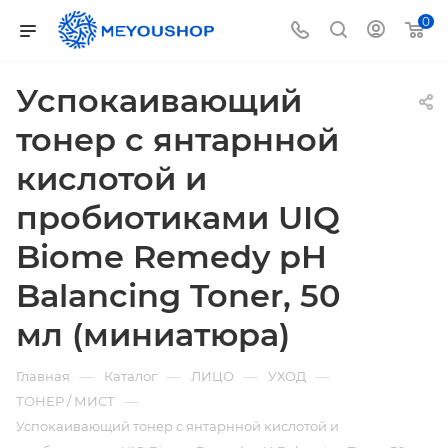
0
Успокаивающий
тонер c янтарнной
кислотой и
пробиотиками UIQ
Biome Remedy pH
Balancing Toner, 50
мл (миниатюра)
—
—
—
—
Главная
Каталог
ЛИЦО
УХОД
—
ТОНЕР / МИСТ
Успокаивающий тонер c янтарнной кислотой и