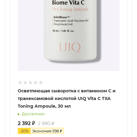
Осветляющая сыворотка с витамином С и
транексамовой кислотой UIQ Vita C TXA
Toning Ampoule, 30 мл
Достаточно
2 392
₽
2 990
₽
-
20
%
Экономия
598
₽