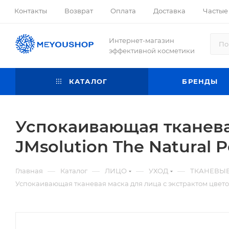
Контакты
Возврат
Оплата
Доставка
Частые
Интернет-магазин
эффективной косметики
КАТАЛОГ
БРЕНДЫ
Успокаивающая тканевая
JMsolution The Natural 
—
—
—
—
Главная
Каталог
ЛИЦО
УХОД
ТКАНЕВЫ
Успокаивающая тканевая маска для лица с экстрактом цветов