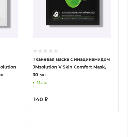
Тканевая маска с ниацинамидом
olution
JMsolution V Skin Comfort Mask,
мл
30 мл
Мало
140
₽