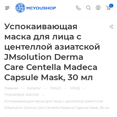
0
Успокаивающая
маска для лица с
центеллой азиатской
JMsolution Derma
Care Centella Madeca
Capsule Mask, 30 мл
—
—
—
—
Главная
Каталог
ЛИЦО
УХОД
—
ТКАНЕВЫЕ МАСКИ
Успокаивающая маска для лица с центеллой азиатской
JMsolution Derma Care Centella Madeca Capsule Mask, 30 мл