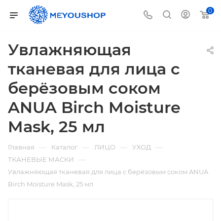
0
Увлажняющая
тканевая для лица с
берёзовым соком
ANUA Birch Moisture
Mask, 25 мл
—
—
—
—
Главная
Каталог
ЛИЦО
УХОД
—
ТКАНЕВЫЕ МАСКИ
Увлажняющая тканевая для лица с берёзовым соком ANUA
Birch Moisture Mask, 25 мл