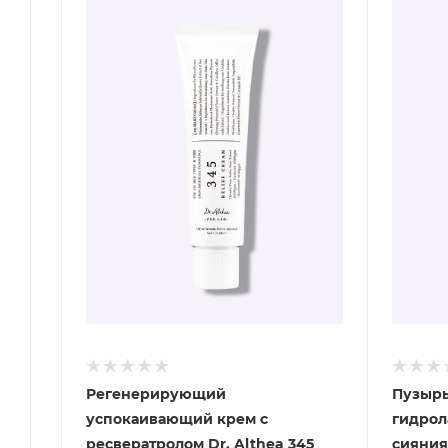
Регенерирующий
Пузырь
успокаивающий крем с
гидрол
ресвератролом Dr. Althea 345
сияния