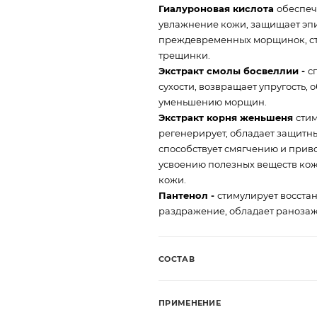
Гиалуроновая кислота
обеспеч
увлажнение кожи, защищает эп
преждевременных морщинок, ст
трещинки.
Экстракт смолы босвеллии -
с
сухости, возвращает упругость, о
уменьшению морщин.
Экстракт корня женьшеня
стим
регенерирует, обладает защитн
способствует смягчению и приво
усвоению полезных веществ кож
кожи.
Пантенол -
стимулирует восста
раздражение, обладает раноза
СОСТАВ
ПРИМЕНЕНИЕ