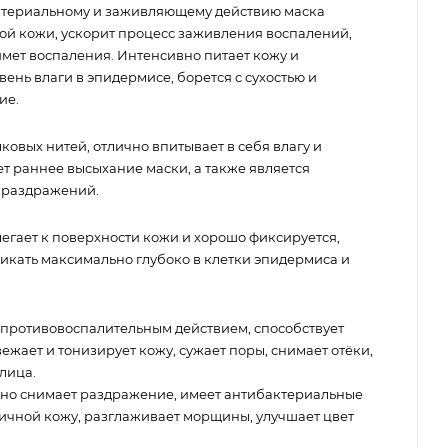
актериальному и заживляющему действию маска
ой кожи, ускорит процесс заживления воспалений,
имет воспаления. Интенсивно питает кожу и
нь влаги в эпидермисе, борется с сухостью и
ие.
овых нитей, отлично впитывает в себя влагу и
т раннее высыхание маски, а также является
 раздражений.
егает к поверхности кожи и хорошо фиксируется,
икать максимально глубоко в клетки эпидермиса и
противовоспалительным действием, способствует
ежает и тонизирует кожу, сужает поры, снимает отёки,
лица.
но снимает раздражение, имеет антибактериальные
стичной кожу, разглаживает морщины, улучшает цвет