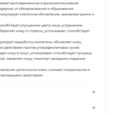
ивает долговременное и высокоинтенсивное
идермис от обезвоживания и образования
имулирует клеточное обновление, заживляет ранки и
пособствует улучшению цвета лица, устранению
берегает кожу от стресса, успокаивает, способствует
улирует выработку коллагена, обновляет кожу,
ым действием против ультрафиолетовых лучей,
дит кожу в тонус, успокаивает, способствует лучшему
ей, оживляет кожу, помогает замедлить старение
новление целостности кожи, снимает покраснения и
живляющими свойствами.