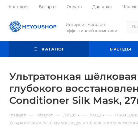
Контакты
Возврат
Оплата
Доставка
Частые
Интернет-магазин
эффективной косметики
КАТАЛОГ
БРЕНДЫ
Ультратонкая шёлковая
глубокого восстановлени
Conditioner Silk Mask, 2
—
—
—
—
Главная
Каталог
ЛИЦО
УХОД
ТКАНЕВЫ
Ультратонкая шёлковая маска для интенсивного увлажнения и 