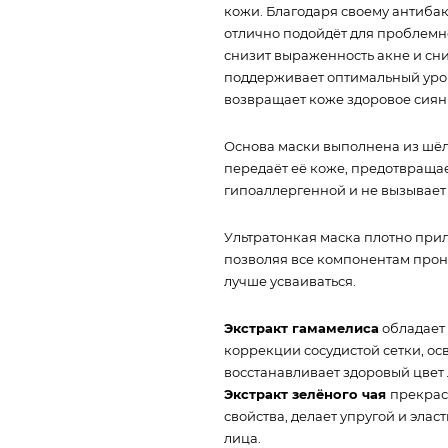
кожи. Благодаря своему антиб
отлично подойдёт для проблемн
снизит выраженность акне и сн
поддерживает оптимальный урове
возвращает коже здоровое сиян
Основа маски выполнена из шёлк
передаёт её коже, предотвращае
гипоаллергенной и не вызывает
Ультратонкая маска плотно прил
позволяя все компонентам прон
лучше усваиваться.
Экстракт гамамелиса
обладает 
коррекции сосудистой сетки, осв
восстанавливает здоровый цвет 
Экстракт зелёного чая
прекрас
свойства, делает упругой и эла
лица.