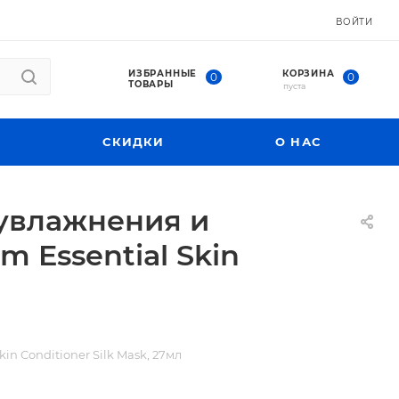
ВОЙТИ
ИЗБРАННЫЕ
КОРЗИНА
0
0
ТОВАРЫ
пуста
СКИДКИ
О НАС
 увлажнения и
 Essential Skin
n Conditioner Silk Mask, 27мл