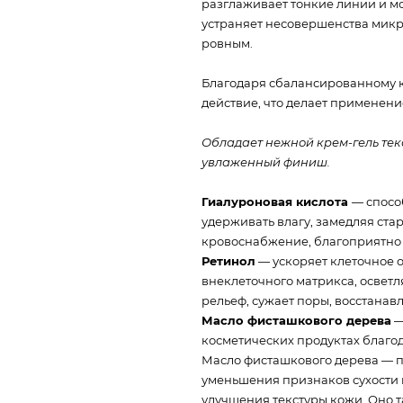
разглаживает тонкие линии и 
устраняет несовершенства микр
ровным.
Благодаря сбалансированному 
действие, что делает применен
Обладает нежной крем-гель текс
увлаженный финиш.
Гиалуроновая кислота
— спосо
удерживать влагу, замедляя ста
кровоснабжение, благоприятно 
Ретинол
— ускоряет клеточное о
внеклеточного матрикса, освет
рельеф, сужает поры, восстана
Масло фисташкового дерева
—
косметических продуктах благод
Масло фисташкового дерева — п
уменьшения признаков сухости
улучшения текстуры кожи. Оно 