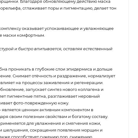
морщинки. Благодаря обновляющему действию маска
орельефа, сглаживает поры и пигментацию, делает тон
комплексу оказывает успокаивающее и увлажняющее
ие маски комфортным.
турой и быстро впитывается, оставляя естественный
бна проникать в глубокие слои эпидермиса и дольше
рение. Снимает отёчность и раздражение, нормализует
влияет на процессы заживления и регенерации.
бновление, запускает синтез нового коллагена и
ляет пигментные пятна, разглаживает неровный
вливает фото-поврежденную кожу.
 является ценным активным компонентом в
аря своим полезным свойствам и богатому составу.
рименяется для увлажнения и смягчения кожи,
 и шелушения, сокращения появления морщин и
также способствует сужению пор, снижению