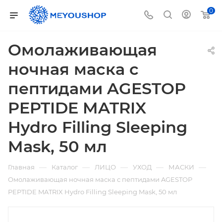
0
Омолаживающая
ночная маска с
пептидами AGESTOP
PEPTIDE MATRIX
Hydro Filling Sleeping
Mask, 50 мл
—
—
—
—
—
Главная
Каталог
ЛИЦО
УХОД
МАСКИ
Омолаживающая ночная маска с пептидами AGESTOP
PEPTIDE MATRIX Hydro Filling Sleeping Mask, 50 мл