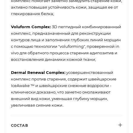
комплекс помогает заметно замедлить старение кожи,
активно повышая устойчивость кожи, защищая ее от
глекирования белка;
Voluform Complex:
3D пептидный комбинированный
комплекс, предназначенный для реконструкции
контуров лица и заполнения глубоких линий морщин
с помощью технологии "voluforming", проверенной in
vivo для обратного процесса старения адипозитив и
восстановления динамики кожной ткани;
Dermal Renewal Complex:
усовершенствованный
комплекс против старения, содержит швейцарские
IceAwake ™ и швейцарские снежные водоросли -
клинически доказано, что заметно омолаживают
внешний вид кожи, уменьшая глубину морщин,
увеличивая сияние кожи..
СОСТАВ