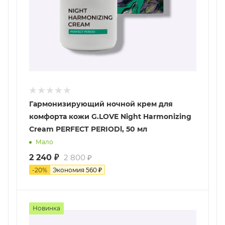
Гармонизирующий ночной крем для
комфорта кожи G.LOVE Night Harmonizing
Cream PERFECT PERIODl, 50 мл
Мало
2 240
₽
2 800
₽
-
20
%
Экономия
560
₽
Новинка