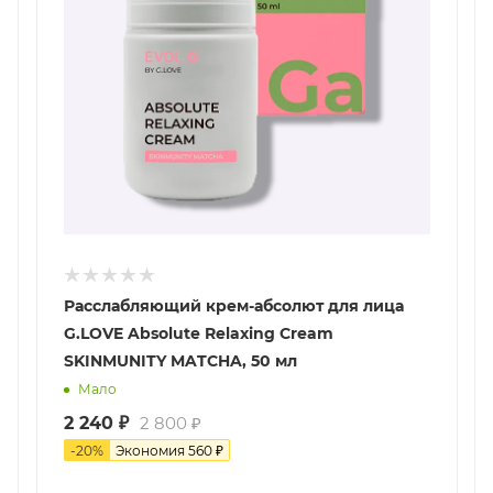
Расслабляющий крем-абсолют для лица
G.LOVE Absolute Relaxing Cream
SKINMUNITY MATCHA, 50 мл
Мало
2 240
₽
2 800
₽
-
20
%
Экономия
560
₽