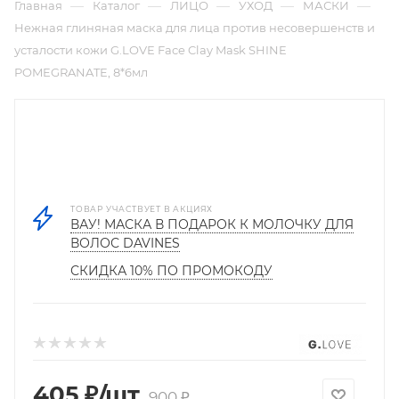
—
—
—
—
—
Главная
Каталог
ЛИЦО
УХОД
МАСКИ
Нежная глиняная маска для лица против несовершенств и
усталости кожи G.LOVE Face Clay Mask SHINE
POMEGRANATE, 8*6мл
ТОВАР УЧАСТВУЕТ В АКЦИЯХ
ВАУ! МАСКА В ПОДАРОК К МОЛОЧКУ ДЛЯ
ВОЛОС DAVINES
СКИДКА 10% ПО ПРОМОКОДУ
405
₽
/шт
900
₽