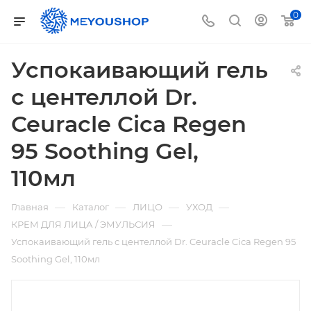
0
Успокаивающий гель
с центеллой Dr.
Ceuracle Cica Regen
95 Soothing Gel,
110мл
—
—
—
—
Главная
Каталог
ЛИЦО
УХОД
—
КРЕМ ДЛЯ ЛИЦА / ЭМУЛЬСИЯ
Успокаивающий гель с центеллой Dr. Ceuracle Cica Regen 95
Soothing Gel, 110мл