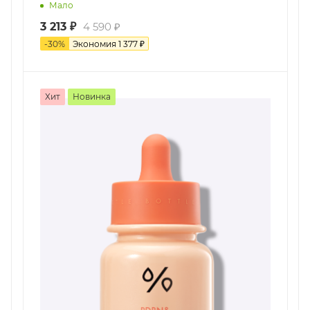
Мало
3 213
₽
4 590
₽
-
30
%
Экономия
1 377
₽
Хит
Новинка