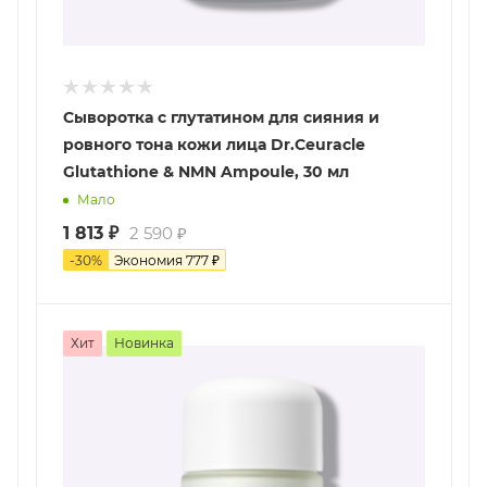
Сыворотка с глутатином для сияния и
ровного тона кожи лица Dr.Ceuracle
Glutathione & NMN Ampoule, 30 мл
Мало
1 813
₽
2 590
₽
-
30
%
Экономия
777
₽
Хит
Новинка