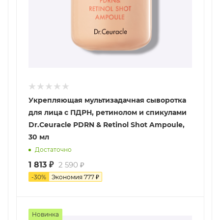
Укрепляющая мультизадачная сыворотка
для лица с ПДРН, ретинолом и спикулами
Dr.Ceuracle PDRN & Retinol Shot Ampoule,
30 мл
Достаточно
1 813
₽
2 590
₽
-
30
%
Экономия
777
₽
Новинка