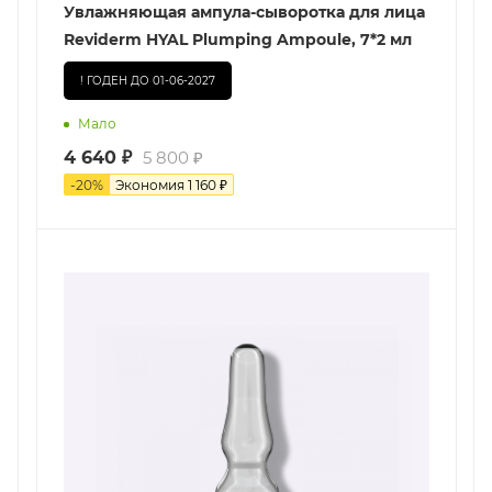
Увлажняющая ампула-сыворотка для лица
Reviderm HYAL Plumping Ampoule, 7*2 мл
! ГОДЕН ДО 01-06-2027
Мало
4 640
₽
5 800
₽
-
20
%
Экономия
1 160
₽