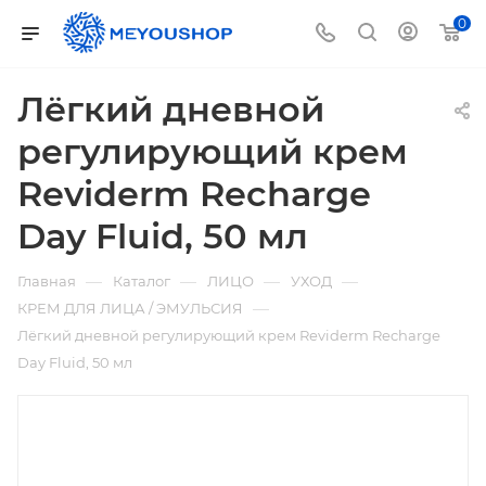
0
Лёгкий дневной
регулирующий крем
Reviderm Recharge
Day Fluid, 50 мл
—
—
—
—
Главная
Каталог
ЛИЦО
УХОД
—
КРЕМ ДЛЯ ЛИЦА / ЭМУЛЬСИЯ
Лёгкий дневной регулирующий крем Reviderm Recharge
Day Fluid, 50 мл