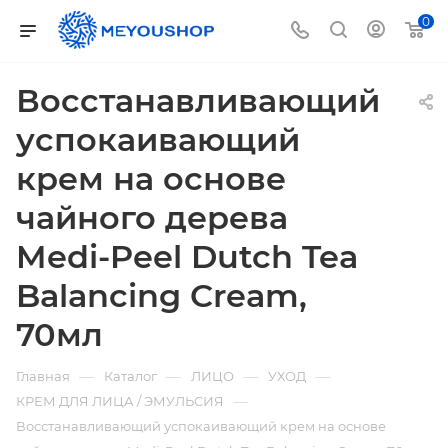
0
Восстанавливающий
успокаивающий
крем на основе
чайного дерева
Medi-Peel Dutch Tea
Balancing Cream,
70мл
—
—
—
—
Главная
Каталог
ЛИЦО
УХОД
—
КРЕМ ДЛЯ ЛИЦА / ЭМУЛЬСИЯ
Восстанавливающий успокаивающий крем на основе