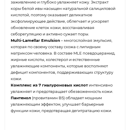
заживлению и глубоко увлажняет кожу. Экстракт
коры белой ивы насыщен натуральной салициловой
кислотой, поэтому оказывает деликатное
эксфолиирующее действие, облегчает и ускоряет
обновление клеток кожи, восстанавливая
себорегуляцию и активно сужает поры.
Multi-Lamellar Emulsion
– многослойная эмульсия,
которая по своему составу схожа с липидным
матриксом человека. В составе MLE псевдоцерамид,
жирные кислоты, холестерол и естественные
увлажняющие компоненты, которые восполняют
дефицит компонентов, поддерживающих структуру
кожи.
Комплекс из 7 гиалуроновых кислот
интенсивно
увлажняет и предотвращает обезвоженность кожи.
Пантенол
(провитамин В5) обладает мощным
увлажняющим эффектом, улучшает барьерные
функции кожи, предотвращая дегитратацию кожи.