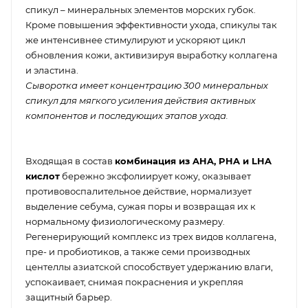
спикул – минеральных элементов морских губок.
Кроме повышения эффективности ухода, спикулы так
же интенсивнее стимулируют и ускоряют цикл
обновления кожи, активизируя выработку коллагена
и эластина.
Сыворотка имеет концентрацию 300 минеральных
спикул для мягкого усиления действия активных
компонентов и последующих этапов ухода.
Входящая в состав
комбинация из AHA, PHA и LHA
кислот
бережно эксфолиирует кожу, оказывает
противовоспалительное действие, нормализует
выделение себума, сужая поры и возвращая их к
нормальному физиологическому размеру.
Регенерирующий комплекс из трех видов коллагена,
пре- и пробиотиков, а также семи производных
центеллы азиатской способствует удержанию влаги,
успокаивает, снимая покраснения и укрепляя
защитный барьер.