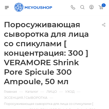
0
Поросуживающая
сыворотка для лица
со спикулами [
концентрация: 300 ]
VERAMORE Shrink
Pore Spicule 300
Ampoule, 50 мл
—
—
—
—
Главная
Каталог
ЛИЦО
УХОД
—
ЭССЕНЦИЯ / СЫВОРОТКА
Поросуживающая сыворотка для лица со спикулами [