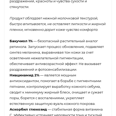
раздражений, красноты и чувства сухости и
стянутости.
Продукт обладает нежной молочковой текстурой,
быстро впитывается, не оставляет липкости и жирной
пленки, мгновенно дарит коже чувство комфорта.
Бакучиол 1%
— безопасный растительный аналог
ретинола. Запускает процесс обновления, подавляет
синтез меланина, выравнивая тон кожи за счет
осветления нежелательной пигментации,
обеспечивает антивозрастной эффект. Не вызывает
раздражений и фотосенсабилизации.
Ниацинамид 2%
— является мощным
антиоксидантом, помогает в борьбе с пигментными
пятнами, контролирует выработку кожного себума,
сводит к минимуму жирный блеск, очищает и сужает
поры, борется с воспалениями, укрепляет
естественную защитную вуаль кожного покрова.
Аскорбил глюкозид
— стабильная форма витамина
С, эффективно устраняет неровности тона и тусклый