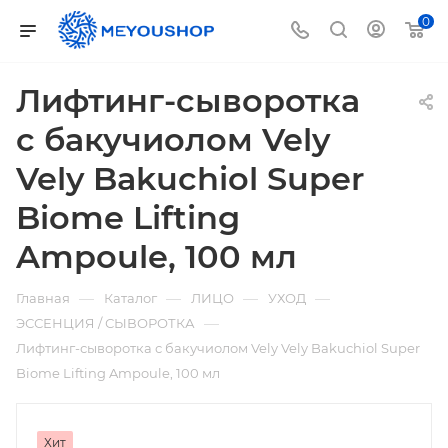
0
Лифтинг-сыворотка
с бакучиолом Vely
Vely Bakuchiol Super
Biome Lifting
Ampoule, 100 мл
—
—
—
—
Главная
Каталог
ЛИЦО
УХОД
—
ЭССЕНЦИЯ / СЫВОРОТКА
Лифтинг-сыворотка с бакучиолом Vely Vely Bakuchiol Super
Biome Lifting Ampoule, 100 мл
Хит