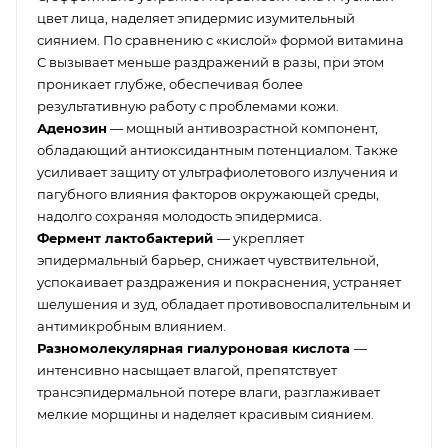
цвет лица, наделяет эпидермис изумительный
сиянием. По сравнению с «кислой» формой витамина
С вызывает меньше раздражений в разы, при этом
проникает глубже, обеспечивая более
результативную работу с проблемами кожи.
Аденозин
— мощный антивозрастной компонент,
обладающий антиоксидантным потенциалом. Также
усиливает защиту от ультрафиолетового излучения и
пагубного влияния факторов окружающей среды,
надолго сохраняя молодость эпидермиса.
Фермент лактобактерий
— укрепляет
эпидермальный барьер, снижает чувствительной,
успокаивает раздражения и покраснения, устраняет
шелушения и зуд, обладает противовоспалительным и
антимикробным влиянием.
Разномолекулярная гиалуроновая кислота
—
интенсивно насыщает влагой, препятствует
трансэпидермальной потере влаги, разглаживает
мелкие морщины и наделяет красивым сиянием.