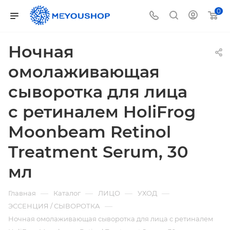
0
Ночная
омолаживающая
сыворотка для лица
с ретиналем HoliFrog
Moonbeam Retinol
Treatment Serum, 30
мл
—
—
—
—
Главная
Каталог
ЛИЦО
УХОД
—
ЭССЕНЦИЯ / СЫВОРОТКА
Ночная омолаживающая сыворотка для лица с ретиналем