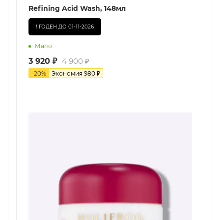
Refining Acid Wash, 148мл
! ГОДЕН ДО 01-11-2026
Мало
3 920
₽
4 900
₽
-
20
%
Экономия
980
₽