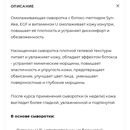
ОПИСАНИЕ
Омолаживающая сыворотка с ботокс-пептидом Syn-
Ake, EGF и витамином U омолаживает кожу изнутри,
повышает её плотность и устраняет дискомфорт и
обезвоженность.
Насыщенная сыворотка плотной гелевой текстуры
питает и увлажняет кожу, обладает эффектом ботокса
- устраняет мимические морщины, повышает
эластичность и упругость кожи, предотвращает
обвисание, улучшает цвет лица, уменьшает
поверхностные и глубокие морщины.
После курса применения сыворотки (4 недели) кожа
выглядит более гладкой, увлажненной и подтянутой.
В основе сыворотки:
Витамин U (S-метилметионин из брокколи)