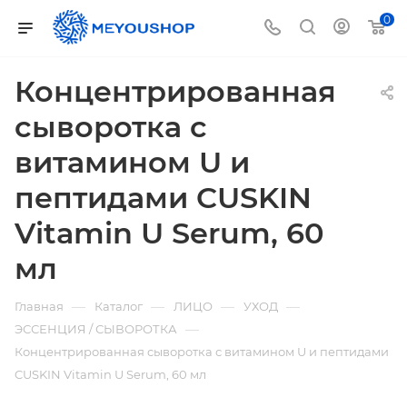
0
Концентрированная
сыворотка с
витамином U и
пептидами CUSKIN
Vitamin U Serum, 60
мл
—
—
—
—
Главная
Каталог
ЛИЦО
УХОД
—
ЭССЕНЦИЯ / СЫВОРОТКА
Концентрированная сыворотка с витамином U и пептидами
CUSKIN Vitamin U Serum, 60 мл