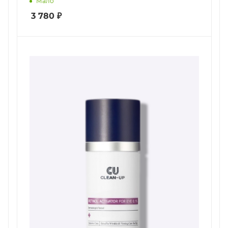
Мало
3 780
₽