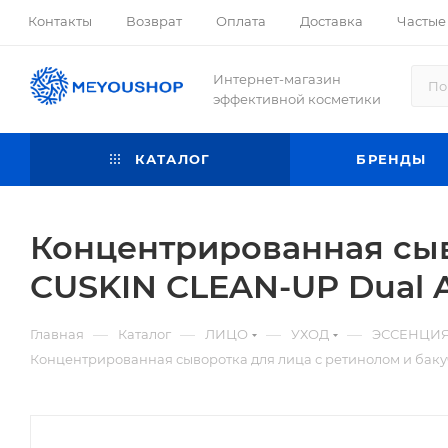
Контакты
Возврат
Оплата
Доставка
Частые
Интернет-магазин
эффективной косметики
КАТАЛОГ
БРЕНДЫ
Концентрированная сыв
CUSKIN CLEAN-UP Dual Act
—
—
—
—
Главная
Каталог
ЛИЦО
УХОД
ЭССЕНЦИЯ
Концентрированная сыворотка для лица с ретинолом и бакучи