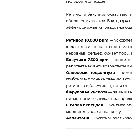
молодой и сияющей.
Ретинол и бакучиол оказывают 
обновления клеток. Благодаря 
эффект, снижается раздражающи
Ретинол 10,000 ppm
— ускоряет
коллагена и внеклеточного матр
неровный рельеф, сужает поры,
Бакучиол 7,500 ppm
— растите
работает как антивозрастной ин
Олеосомы подсолнуха
— комп
глубокому проникновению актив
ретинола и бакучиола, питают.
Феруловая кислота
— защищает
пигментацию, снижает раздраж
6 типов пептидов
— усиливают 
морщины, увлажняют кожу.
Аллантоин
— успокаивает кожу,