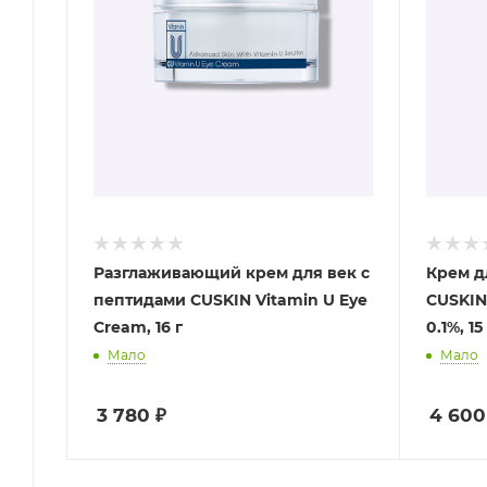
Разглаживающий крем для век с
Крем д
пептидами CUSKIN Vitamin U Eye
CUSKIN 
Cream, 16 г
0.1%, 15
Мало
Мало
3 780
₽
4 600