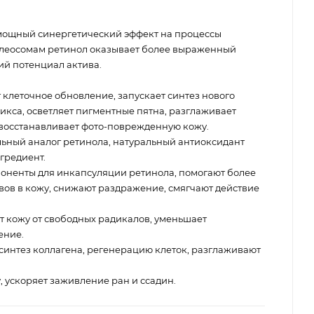
мощный синергетический эффект на процессы
олеосомам ретинол оказывает более выраженный
й потенциал актива.
 клеточное обновление, запускает синтез нового
икса, осветляет пигментные пятна, разглаживает
 восстанавливает фото-поврежденную кожу.
льный аналог ретинола, натуральный антиоксидант
гредиент.
оненты для инкапсуляции ретинола, помогают более
ов в кожу, снижают раздражение, смягчают действие
 кожу от свободных радикалов, уменьшает
ение.
синтез коллагена, регенерацию клеток, разглаживают
 ускоряет заживление ран и ссадин.