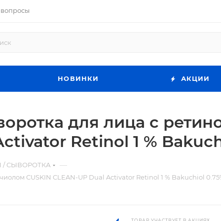
 вопросы
НОВИНКИ
АКЦИИ
оротка для лица с ретин
ivator Retinol 1 % Bakuch
—
 / СЫВОРОТКА
олом CUSKIN CLEAN-UP Dual Activator Retinol 1 % Bakuchiol 0.75
ТОВАР УЧАСТВУЕТ В АКЦИЯХ