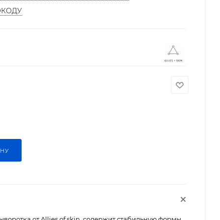
ОКОДУ
ИНУ
оротка от Allies of skin содержит стабильную формы