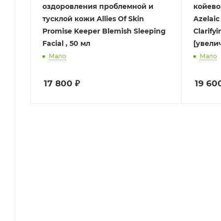
оздоровления проблемной и
койевой
тусклой кожи Allies Of Skin
Azelaic
Promise Keeper Blemish Sleeping
Clarify
Facial , 50 мл
[увели
Мало
Мало
17 800
₽
19 60