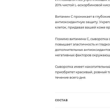
20% чистой L-аскорбиновой кисл
Витамин С проникает в глубоки
антиоксидантную защиту. Укреп
клеток, придавая вашей коже ярк
Помимо витамина С, сыворотка с
повышает эластичность и гладкос
дополнительных антиоксидантов
негативных факторов окружающ
Сыворотка имеет накопительный 
приобретет красивый, ровный то
течение всего дня.
СОСТАВ