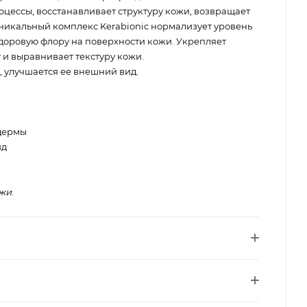
цессы, восстанавливает структуру кожи, возвращает
Уникальный комплекс Kerabionic нормализует уровень
здоровую флору на поверхности кожи. Укрепляет
 и выравнивает текстуру кожи.
, улучшается ее внешний вид.
дермы
ид
жи.