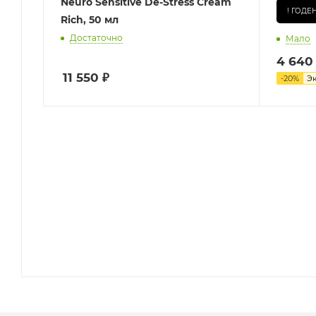
Neuro Sensitive De-Stress Cream
! ГОДЕН
Rich, 50 мл
Достаточно
Мало
4 640
11 550
₽
-
20
%
Э