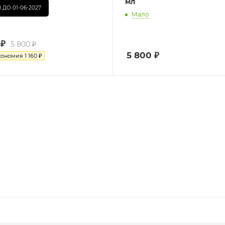
мл
 ДО 01-06-2027
Мало
₽
5 800
₽
5 800
₽
кономия
1 160
₽