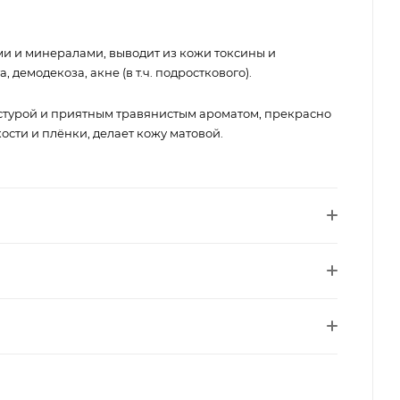
ми и минералами, выводит из кожи токсины и
 демодекоза, акне (в т.ч. подросткового).
кстурой и приятным травянистым ароматом, прекрасно
ости и плёнки, делает кожу матовой.