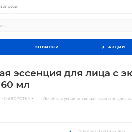
 вопросы
НОВИНКИ
АКЦИИ
я эссенция для лица с эк
160 мл
—
 / СЫВОРОТКА
Лечебная успокаивающая эссенция для лица
ТОВАР УЧАСТВУЕТ В АКЦИЯХ