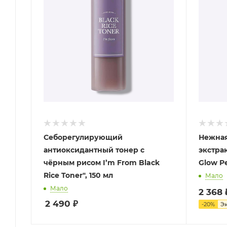
Себорегулирующий
Нежная
антиоксидантный тонер с
экстрак
чёрным рисом I’m From Black
Glow Pe
Rice Toner", 150 мл
Мало
Мало
2 368
2 490
₽
-
20
%
Э