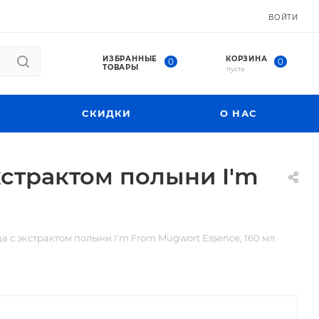
ВОЙТИ
ИЗБРАННЫЕ
КОРЗИНА
0
0
ТОВАРЫ
пуста
СКИДКИ
О НАС
страктом полыни I'm
 с экстрактом полыни I'm From Mugwort Essence, 160 мл