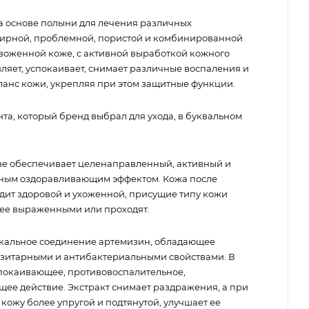
 основе полыни для лечения различных
жирной, проблемной, пористой и комбинированной
звоженной коже, с активной выработкой кожного
ляет, успокаивает, снимает различные воспаления и
анс кожи, укрепляя при этом защитные функции.
та, который бренд выбрал для ухода, в буквальном
тве обеспечивает целенаправленный, активный и
тным оздоравливающим эффектом. Кожа после
ит здоровой и ухоженной, присущие типу кожи
ее выраженными или проходят.
кальное соединение артемизин, обладающее
зитарными и антибактериальными свойствами. В
спокаивающее, противовоспалительное,
ее действие. Экстракт снимает раздражения, а при
ожу более упругой и подтянутой, улучшает ее