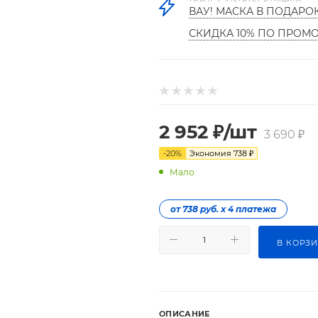
ВАУ! МАСКА В ПОДАРО
СКИДКА 10% ПО ПРОМ
2 952
₽
/шт
3 690
₽
-
20
%
Экономия
738
₽
Мало
от 738 руб. х 4 платежа
В КОРЗ
ОПИСАНИЕ