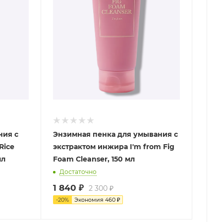
ния с
Энзимная пенка для умывания с
Rice
экстрактом инжира I'm from Fig
мл
Foam Cleanser, 150 мл
Достаточно
1 840
₽
2 300
₽
-
20
%
Экономия
460
₽