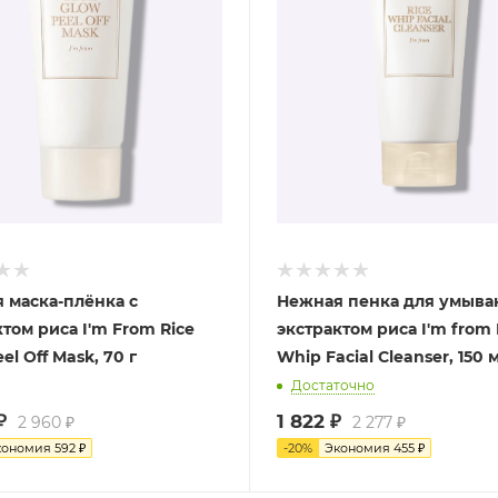
 маска-плёнка с
Нежная пенка для умыва
том риса I'm From Rice
экстрактом риса I'm from 
el Off Mask, 70 г
Whip Facial Cleanser, 150 
Достаточно
₽
1 822
₽
2 960
₽
2 277
₽
кономия
592
₽
-
20
%
Экономия
455
₽