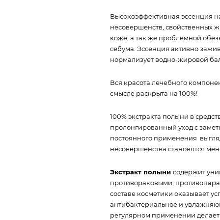
Высокоэффективная эссенция на
несовершенств, свойственных 
коже, а так же проблемной обе
себума. Эссенция активно зажив
нормализует водно-жировой бал
Вся красота лечебного компонен
смысле раскрыта на 100%!
100% экстракта полыни в средс
пролонгированный уход с заме
постоянного применения выгляд
несовершенства становятся мен
Экстракт полыни
содержит уни
противораковыми, противопара
составе косметики оказывает у
антибактериальное и увлажняющ
регулярном применении делает к