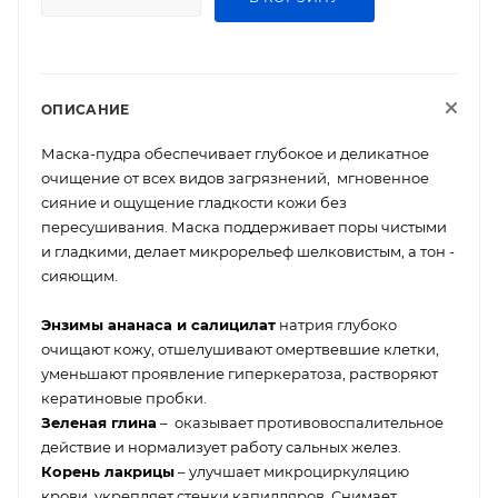
ОПИСАНИЕ
Маска-пудра обеспечивает глубокое и деликатное
очищение от всех видов загрязнений, мгновенное
сияние и ощущение гладкости кожи без
пересушивания. Маска поддерживает поры чистыми
и гладкими, делает микрорельеф шелковистым, а тон -
сияющим.
Энзимы ананаса и салицилат
натрия глубоко
очищают кожу, отшелушивают омертвевшие клетки,
уменьшают проявление гиперкератоза, растворяют
кератиновые пробки.
Зеленая глина
– оказывает противовоспалительное
действие и нормализует работу сальных желез.
Корень лакрицы
– улучшает микроциркуляцию
крови, укрепляет стенки капилляров. Снимает