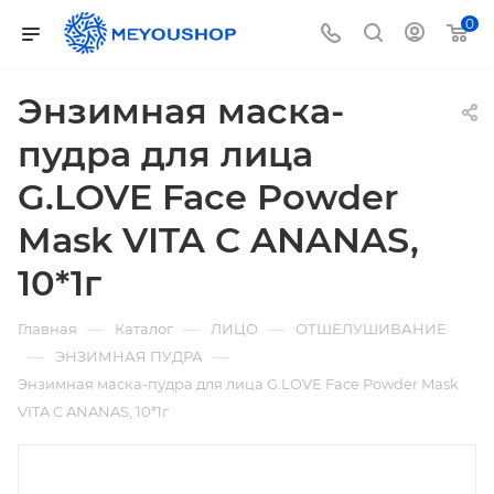
0
Энзимная маска-
пудра для лица
G.LOVE Face Powder
Mask VITA C ANANAS,
10*1г
—
—
—
Главная
Каталог
ЛИЦО
ОТШЕЛУШИВАНИЕ
—
—
ЭНЗИМНАЯ ПУДРА
Энзимная маска-пудра для лица G.LOVE Face Powder Mask
VITA C ANANAS, 10*1г