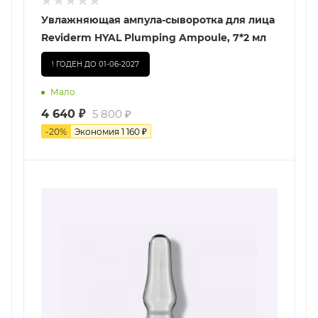
Увлажняющая ампула-сыворотка для лица
Reviderm HYAL Plumping Ampoule, 7*2 мл
! ГОДЕН ДО 01-06-2027
Мало
4 640
₽
5 800
₽
-
20
%
Экономия
1 160
₽