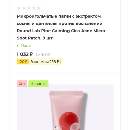
Микроигольчатые патчи с экстрактом
сосны и центеллы против воспалений
Round Lab Pine Calming Cica Acne Micro
Spot Patch, 9 шт
Мало
1 032
₽
1 290
₽
-
20
%
Экономия
258
₽
Хит
Новинка