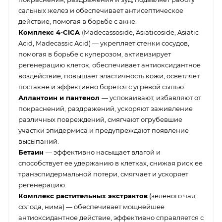
сальных желез и обеспечивает антисептическое
действие, помогая в борьбе с акне.
Комплекс 4-CICA
(Madecassoside, Asiaticoside, Asiatic
Acid, Madecassic Acid) — укрепляет стенки сосудов,
помогая в борьбе с куперозом, активизирует
регенерацию клеток, обеспечивает антиоксидантное
воздействие, повышает эластичность кожи, осветляет
постакне и эффективно борется с угревой сыпью.
Аллантоин и пантенол
— успокаивают, избавляют от
покраснений, раздражений, ускоряют заживление
различных повреждений, смягчают огрубевшие
участки эпидермиса и предупреждают появление
высыпаний.
Бетаин
— эффективно насыщает влагой и
способствует ее удержанию в клетках, снижая риск ее
транэспидермальной потери, смягчает и ускоряет
регенерацию.
Комплекс растительных экстрактов
(зеленого чая,
солода, нима) — обеспечивает мощнейшее
антиоксидантное действие, эффективно справляется с