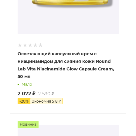
Осветляющий капсульный крем с
ниацинамидом для сияния кожи Round
Lab Vita Niacinamide Glow Capsule Cream,
50 мл
Мало
2 072
₽
2 590
₽
-
20
%
Экономия
518
₽
Новинка