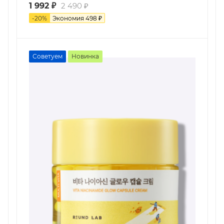
1 992
₽
2 490
₽
-
20
%
Экономия
498
₽
Советуем
Новинка