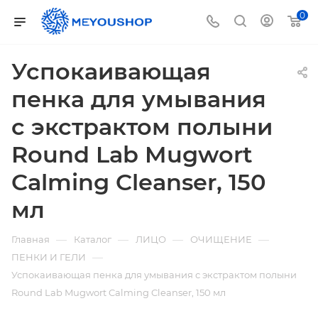
0
Успокаивающая
пенка для умывания
с экстрактом полыни
Round Lab Mugwort
Calming Cleanser, 150
мл
—
—
—
—
Главная
Каталог
ЛИЦО
ОЧИЩЕНИЕ
—
ПЕНКИ И ГЕЛИ
Успокаивающая пенка для умывания с экстрактом полыни
Round Lab Mugwort Calming Cleanser, 150 мл