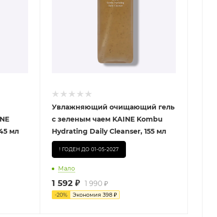
Увлажняющий очищающий гель
INE
с зеленым чаем KAINE Kombu
145 мл
Hydrating Daily Cleanser, 155 мл
! ГОДЕН ДО 01-05-2027
Мало
1 592
₽
1 990
₽
-
20
%
Экономия
398
₽