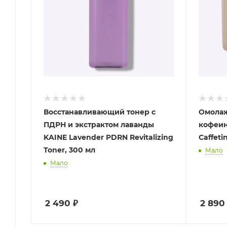
Восстанавливающий тонер с
Омолаж
ПДРН и экстрактом лаванды
кофеин
KAINE Lavender PDRN Revitalizing
Caffeti
Toner, 300 мл
Мало
Мало
2 490
₽
2 890