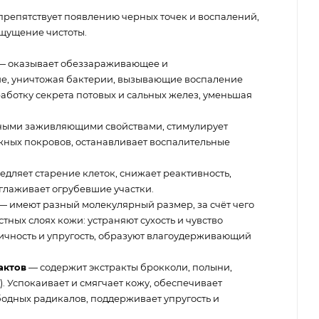
 препятствует появлению черных точек и воспалений,
ощущение чистоты.
— оказывает обеззараживающее и
ие, уничтожая бактерии, вызывающие воспаление
аботку секрета потовых и сальных желез, уменьшая
ыми заживляющими свойствами, стимулирует
жных покровов, останавливает воспалительные
едляет старение клеток, снижает реактивность,
глаживает огрубевшие участки.
— имеют разный молекулярный размер, за счёт чего
тных слоях кожи: устраняют сухость и чувство
тичность и упругость, образуют влагоудерживающий
актов
— содержит экстракты брокколи, полыни,
). Успокаивает и смягчает кожу, обеспечивает
бодных радикалов, поддерживает упругость и