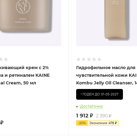
ивающий крем c 2%
Гидрофильное масло для
а и ретиналем KAINE
чувствительной кожи KA
nal Cream, 50 мл
Kombu Jelly Oil Cleanser, 
! ГОДЕН ДО 01-05-2027
Достаточно
1 912
₽
2 390
₽
₽
-
20
%
Экономия
478
₽