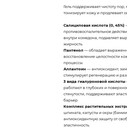
Гель поддерживает чистоту пор,
тонизирует кожу и продлевает 
Салициловая кислота (0, 45%)
противовоспалительное действ
внутри комедона, подавляет выр
жирность.
Пантенол
— обладает выраженн
восстановление целостности ко
процессы.
Аллантоин
— антиоксидант, зам
стимулирует регенерацию и раз
3 вида гиалуроновой кислоты
работают в глубоких и поверхнос
стянутости, поддерживают элас
барьер.
Комплекс растительных экстр
шпината, капусты и окры (бамии
антиоксидантную защиту от сво
эластичность.